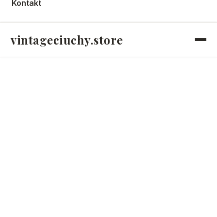
Kontakt
Darmowa dostawa od 300 zł | Zwroty do 30 dni
vintageciuchy.store