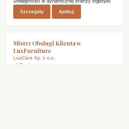
umiejętności w dynamicznej branży logistyki!
Szczegóły
Aplikuj
Mistrz Obsługi Klienta w
LuxFurniture
LuxiCare Sp. z o.o.
📍
Opole
💼
Stacjonarna
💰
8 000 - 15 000 zł
📅
11.06.2026
Dołącz do naszego zespołu jako Mistrz
Obsługi Klienta i pomóż nam tworzyć
niezapomniane doświadczenia zakupowe!
Szczegóły
Aplikuj